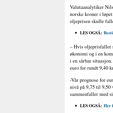
Valutaanalytiker Nil
norske kroner i løpe
oljeprisen skulle fa
LES OGSÅ:
Best
– Hvis oljeprisfallet 
økonomi og i en komb
i en sårbar situasjon
euro for rundt 9,40 kr
-Vår prognose for eu
nivå på 9,75 til 9,50
sammenfaller med sis
LES OGSÅ:
Her f