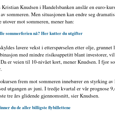
s Kristian Knudsen i Handelsbanken anslår en euro-kurs 
t av sommeren. Men situasjonen kan endre seg dramatisk 
lle utover mot sommeren, mener han:
ille sommerferien nå? Her kutter du utgifter
skyldes lavere vekst i etterspørselen etter olje, grunnet 
inasjon med mindre risikoappetitt blant investorer, vi
. Da er veien til 10-nivået kort, mener Knudsen. I fjor 
.
rokursen frem mot sommeren innebærer en styrking av 
 ved utgangen av juni. I tredje kvartal er vår prognose 9
te tre års glidende gjennomsnitt, sier Knudsen.
inner du de aller billigste flybillettene