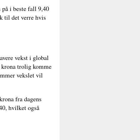
på i beste fall 9,40
til det verre hvis
lavere vekst i global
l krona trolig komme
sommer vekslet vil
krona fra dagens
,40, hvilket også