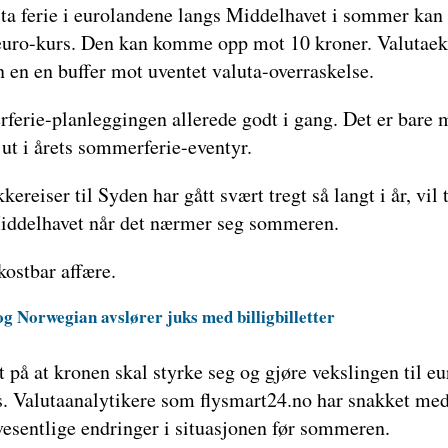
ta ferie i eurolandene langs Middelhavet i sommer kan 
euro-kurs. Den kan komme opp mot 10 kroner. Valutaek
 en en buffer mot uventet valuta-overraskelse.
erie-planleggingen allerede godt i gang. Det er bare 
ut i årets sommerferie-eventyr.
kereiser til Syden har gått svært tregt så langt i år, vi
 Middelhavet når det nærmer seg sommeren.
kostbar affære.
g Norwegian avslører juks med billigbilletter
 på at kronen skal styrke seg og gjøre vekslingen til eur
es. Valutaanalytikere som flysmart24.no har snakket me
 vesentlige endringer i situasjonen før sommeren.