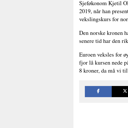
Sjeføkonom Kjetil Ol
2019, når han present
vekslingskurs for nors
Den norske kronen har
senere tid har den ri
Euroen veksles for ø
fjor lå kursen nede p
8 kroner, da må vi ti