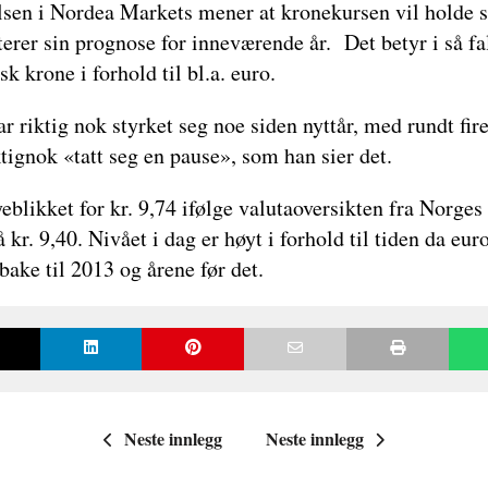
sen i Nordea Markets mener at kronekursen vil holde s
erer sin prognose for inneværende år. Det betyr i så fal
k krone i forhold til bl.a. euro.
 riktig nok styrket seg noe siden nyttår, med rundt fire
ktignok «tatt seg en pause», som han sier det.
yeblikket for kr. 9,74 ifølge valutaoversikten fra Nor
å kr. 9,40. Nivået i dag er høyt i forhold til tiden da eu
lbake til 2013 og årene før det.
Neste innlegg
Neste innlegg