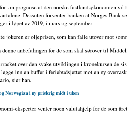
for sin prognose at den norske fastlandsøkonomien vil h
vartalene. Dessuten forventer banken at Norges Bank se
ger i løpet av 2019, i mars og september.
te jokeren er oljeprisen, som kan falle utover mot som
n denne anbefalingen for de som skal sørover til Midde
rrasket over den svake utviklingen i kronekursen de sis
legge inn en buffer i feriebudsjettet mot en ny overras
ario, sier han.
og Norwegian i ny priskrig midt i uken
nomi-eksperter venter noen valutahjelp for de som årets