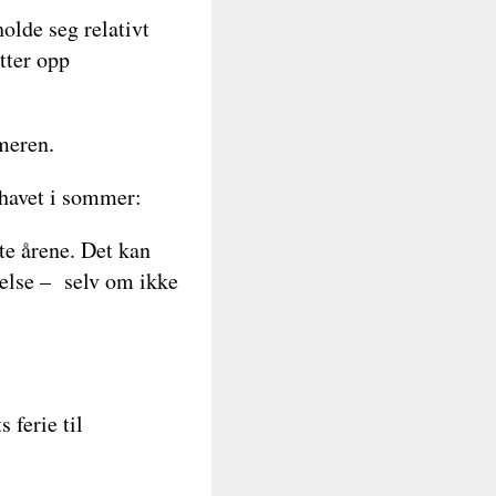
olde seg relativt
tter opp
meren.
lhavet i sommer:
te årene. Det kan
kelse – selv om ikke
 ferie til