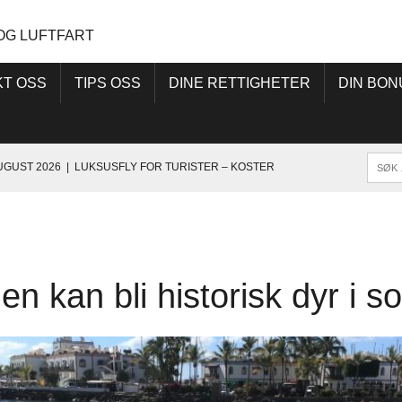
OG LUFTFART
KT OSS
TIPS OSS
DINE RETTIGHETER
DIN BON
AUGUST 2026
|
LUKSUSFLY FOR TURISTER – KOSTER
SK
ADE-ALARM: GIFTIG FISK SPRER SEG
VERT FERDIGMAT TIL SYDEN-HOTELLET
en kan bli historisk dyr i 
 BLANT KABINANSATTE I SAS AVVERGET
RISTPROTESTER – TVINGES TIL Å STENGE