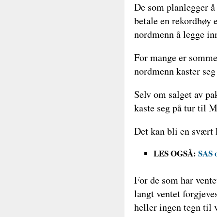
De som planlegger å 
betale en rekordhøy 
nordmenn å legge inn
For mange er sommerf
nordmenn kaster seg 
Selv om salget av pak
kaste seg på tur til
Det kan bli en svært 
LES OGSÅ:
SAS o
For de som har ventet
langt ventet forgjev
heller ingen tegn til