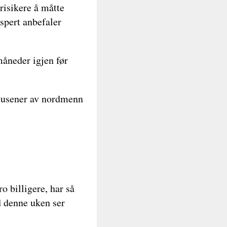
risikere å måtte
spert anbefaler
måneder igjen før
l tusener av nordmenn
o billigere, har så
d denne uken ser