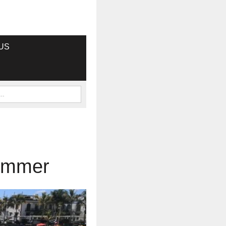
US
sommer