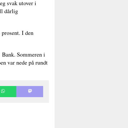
eg svak utover i
l dårlig
 prosent. I den
ges Bank. Sommeren i
roen var nede på rundt