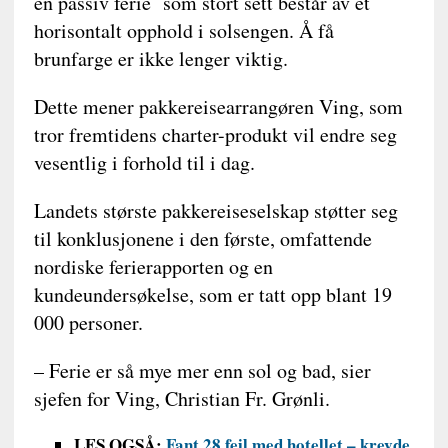
en passiv ferie som stort sett består av et
horisontalt opphold i solsengen. Å få
brunfarge er ikke lenger viktig.
Dette mener pakkereisearrangøren Ving, som
tror fremtidens charter-produkt vil endre seg
vesentlig i forhold til i dag.
Landets største pakkereiseselskap støtter seg
til konklusjonene i den første, omfattende
nordiske ferierapporten og en
kundeundersøkelse, som er tatt opp blant 19
000 personer.
– Ferie er så mye mer enn sol og bad, sier
sjefen for Ving, Christian Fr. Grønli.
LES OGSÅ:
Fant 28 feil med hotellet – krevde